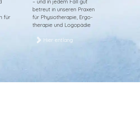
d
– und in jedem Fall gut
betreut in unseren Praxen
 für
für Physio­therapie, Ergo­
therapie und Logo­pädie
Hier entlang