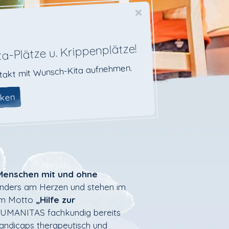
×
ta-Plätze u. Krippenplätze!
takt mit Wunsch-Kita aufnehmen.
cken
Menschen mit und ohne
nders am Herzen und stehen im
dem Motto
„Hilfe zur
 HUMANITAS fachkundig bereits
 Handicaps therapeutisch und