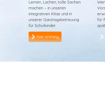
Lernen, Lachen, tolle Sachen
Wenn
machen – in unseren
Vors
integrativen Kitas und in
erwa
unserer Ganztagsbetreuung
für 
für Schulkinder.
spät
Hier entlang