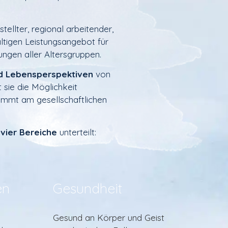
stellter, regional arbeitender,
ältigen Leistungsangebot für
gen aller Altersgruppen.
d Lebensperspektiven
von
t sie die Möglichkeit
stimmt am gesellschaftlichen
n
vier Bereiche
unterteilt:
en
Gesundheit
Gesund an Körper und Geist