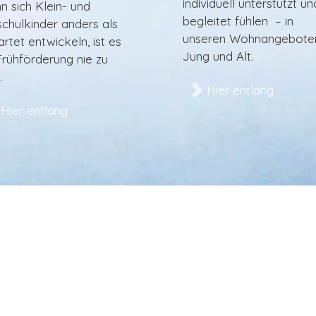
individuell unterstützt un
 sich Klein- und
begleitet fühlen – in
chul­kinder anders als
unseren Wohnangeboten
rtet entwickeln, ist es
Jung und Alt.
Frühförderung nie zu
.
Hier entlang
Hier entlang