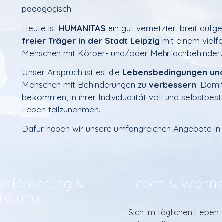
pädagogisch.
Heute ist
HUMANITAS
ein gut vernetzter, breit aufge
freier Träger in der
Stadt Leipzig
mit einem vielf
Menschen mit Körper- und/oder Mehrfachbehinderun
Unser Anspruch ist es, die
Lebensbedingungen un
Menschen mit Behinderungen zu
verbessern
. Dami
bekommen, in ihrer Individualität voll und selbstbe
Leben teilzunehmen.
Dafür haben wir unsere umfangreichen Angebote i
ühförderung &
Leben & Wohn
ratung
Sich im täglichen Leben