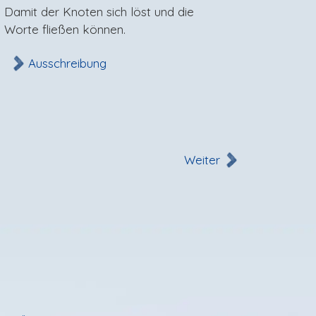
Damit der Knoten sich löst und die
"Hilfe 
Worte fließen können.
des tä
unsere
Ausschreibung
Au
Weiter