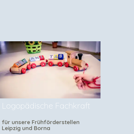
Logopädische Fachkraft
Fach
für unsere Frühförderstellen
für u
Leipzig und Borna
Uibe"