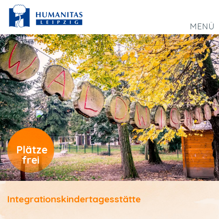
MENÜ
Plätze
frei
Integrations­kinder­tagesstätte